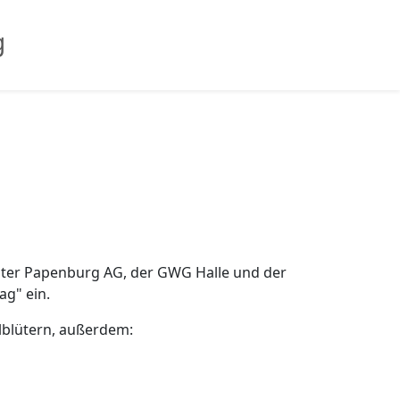
g
ünter Papenburg AG, der GWG Halle und der
g" ein.
llblütern, außerdem: